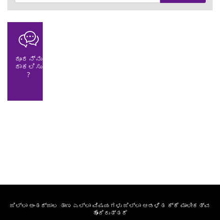
ದೂರನ್ನು
ದಾಕಲಿಸು
?
ಜಿಲ್ಲಾ ಅಂತರ್ಜಾಲ ತಾಣ ಎಲ್ಲಾ ವಿಷಯಗಳು ಜಿಲ್ಲಾ ಆಡಳಿತ ಕ್ಕೆ ಮಾಲೀಕತ್ವ
ಹೊಂದಿರುತ್ತದೆ