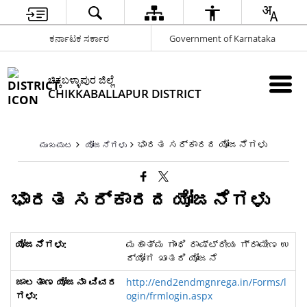
ಕರ್ನಾಟಕ ಸರ್ಕಾರ
Government of Karnataka
ಚಿಕ್ಕಬಳ್ಳಾಪುರ ಜಿಲ್ಲೆ
CHIKKABALLAPUR DISTRICT
ಭಾರತ ಸರ್ಕಾರದ ಯೋಜನೆಗಳು
ಮುಖಪುಟ
ಯೋಜನೆಗಳು
ಭಾರತ ಸರ್ಕಾರದ ಯೋಜನೆಗಳು
ಮಹಾತ್ಮ ಗಾಂಧಿ ರಾಷ್ಟ್ರೀಯ ಗ್ರಾಮೀಣ ಉ
ದ್ಯೋಗ ಖಾತರಿ ಯೋಜನೆ
http://end2endmgnrega.in/Forms/l
ogin/frmlogin.aspx