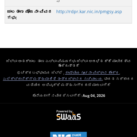
ನೆ
http://rdpr.kar.nic.in/pmgsy.asp
ಜಿಲ್ಲಾ ಅಂತರ್ಜಾಲ ತಾಣ ಎಲ್ಲಾ ವಿಷಯಗಳು ಜಿಲ್ಲಾ ಆಡಳಿತ ಕ್ಕೆ ಮಾಲೀಕತ್ವ
ಹೊಂದಿರುತ್ತದೆ
© ಚಿಕ್ಕಬಳ್ಳಾಪುರ ಜಿಲ್ಲೆ ,
ರಾಷ್ಟೀಯ ಸೂಚನಾ ವಿಜ್ಞಾನ ಕೇಂದ್ರ
,
ಎಲೆಕ್ಟ್ರಾನಿಕ್ಸ್ ಮತ್ತು ಮಾಹಿತಿ ತಂತ್ರಜ್ಞಾನದ ಸಚಿವಾಲಯ
, ಭಾರತ ಸರ್ಕಾರದ
ವತಿಯಿಂದ ಅಭಿವೃದ್ಧಿ ಮತ್ತು ಸಂಗ್ರಹಣೆ ಮಾಡಲಾಗಿದೆ
ಕೊನೆಯದಾಗಿ ನವೀಕರಿಸಲಾಗಿದೆ:
Aug 04, 2026