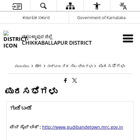
ಕರ್ನಾಟಕ ಸರ್ಕಾರ
Government of Karnataka
ಚಿಕ್ಕಬಳ್ಳಾಪುರ ಜಿಲ್ಲೆ
CHIKKABALLAPUR DISTRICT
ಪುರಸಭೆಗಳು
ಮುಖಪುಟ
ಕೋಶ
ಸಾರ್ವಜನಿಕ ಸೌಲಭ್ಯಗಳು
ಪುರಸಭೆಗಳು
ಗುಡಿಬಂಡೆ
ವೆಬ್ ಸೈಟ್ ಲಿಂಕ್ :
http://www.gudibandetown.mrc.gov.in